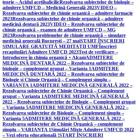
teorie – Acidul acetilsalicilic
Rezolvarea subiectelor de biologie –
admitere UMFCD – Medicină Generală 2023
VIDEO –
Rezolvarea subiectelor de chimie organică – admitere farmacie
2023
Rezolvarea subiectelor de chimie organică – admitere
medicină dentară 2023
VIDEO – Rezolvarea subiectelor de
chimie organică – examen de admitere UMFCD – MG
2023
Rezolvarea problemelor de chimie organică – simulare
medicină generală București – 27 mai
START ÎNSCRIERI
SIMULARE GRATUITĂ MEDITAȚII UMF
Înscrieri
recapitulări Admitere UMFCD 2023
Test de verificare –
Introducere în chimia organică + Alcani
ADMITERE
MEDICINĂ DENTARĂ 2022 – Rezolvarea subiectelor de
biologie – complement grupat – Varianta 1
ADMITERE
MEDICINĂ DENTARĂ 2022 – Rezolvarea subiectelor de
Biologie și Chimie Organică – Complement simplu –
VARIANTA 1
ADMITERE MEDICINĂ GENERALĂ 2022 –
Rezolvarea subiectelor de Chimie Organică – Complement
grupat – Varianta 1
ADMITERE MEDICINĂ GENERALĂ
2022 – Rezolvarea subiectelor de Biologie – Complement grupat
– Varianta 5
ADMITERE MEDICINĂ GENERALĂ 2022 –
Rezolvarea subiectelor de Biologie – Complement simplu –
Varianta 5
ADMITERE MEDICINĂ GENERALĂ 2022 –
Rezolvarea subiectelor de Chimie Organică – complement
simplu – VARIANTA 1
Simulări Mixte Admitere UMFCD 2022
– Vezi oferta educațională !
START ÎNSCRIERI