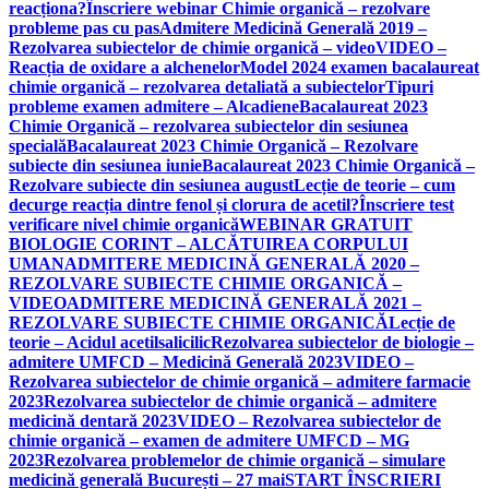
reacționa?
Înscriere webinar Chimie organică – rezolvare
probleme pas cu pas
Admitere Medicină Generală 2019 –
Rezolvarea subiectelor de chimie organică – video
VIDEO –
Reacția de oxidare a alchenelor
Model 2024 examen bacalaureat
chimie organică – rezolvarea detaliată a subiectelor
Tipuri
probleme examen admitere – Alcadiene
Bacalaureat 2023
Chimie Organică – rezolvarea subiectelor din sesiunea
specială
Bacalaureat 2023 Chimie Organică – Rezolvare
subiecte din sesiunea iunie
Bacalaureat 2023 Chimie Organică –
Rezolvare subiecte din sesiunea august
Lecție de teorie – cum
decurge reacția dintre fenol și clorura de acetil?
Înscriere test
verificare nivel chimie organică
WEBINAR GRATUIT
BIOLOGIE CORINT – ALCĂTUIREA CORPULUI
UMAN
ADMITERE MEDICINĂ GENERALĂ 2020 –
REZOLVARE SUBIECTE CHIMIE ORGANICĂ –
VIDEO
ADMITERE MEDICINĂ GENERALĂ 2021 –
REZOLVARE SUBIECTE CHIMIE ORGANICĂ
Lecție de
teorie – Acidul acetilsalicilic
Rezolvarea subiectelor de biologie –
admitere UMFCD – Medicină Generală 2023
VIDEO –
Rezolvarea subiectelor de chimie organică – admitere farmacie
2023
Rezolvarea subiectelor de chimie organică – admitere
medicină dentară 2023
VIDEO – Rezolvarea subiectelor de
chimie organică – examen de admitere UMFCD – MG
2023
Rezolvarea problemelor de chimie organică – simulare
medicină generală București – 27 mai
START ÎNSCRIERI