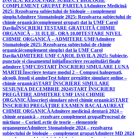
DAVILA: REZOLVARE SUBIECT BIOLOGIE
COMPLEMENT GRUPAT PARTEA 1
Admitere Medicină
2025: Rezolvarea subiectului de biologie – complement
simplu
Admitere Stomatologie 2025: Rezolvarea subiectului de
chimie organică(complement grupat) dat la UMF Carol
Davila
ÎNSCRIERI TESTARE GRATUITĂ CHIMIE
ORGANICĂ – 31 IULIE, ORA 10.00
TESTARE NIVEL
CHIMIE ORGANICĂ – ADMITERE UMF
Admitere
Stomatologie 2025: Rezolvarea subiectului de chimie
organică(complement simplu) dat la UMF Carol
Davila
ADMITERE UMF CAROL DAVILA 2025: Subiecte,
punctaje și clasamentul inițial
Înscriere recapitulări finale
admitere UMFCD
START ÎNSCRIERI SIMULARE LUNA
MARTIE
Înscriere testare modul 2 – Compuși halogenați,
alcooli, fenoli și amine
Test fulger pregătire simulare online –
chimie organică
START ÎNSCRIERE SIMULARE
SESIUNEA DECEMBRIE 2024
START ÎNSCRIERI
PREGĂTIRE ADMITERE UMF IAȘI CHIMIE
ORGANICĂ
Înscrieri simulare nivel chimie organică
START
ÎNSCRIERI PREGĂTIRE EXAMEN BACALAUREAT
CHIMIE ORGANICĂ
Admitere medicină dentară 2024 –
chimie organică – rezolvare complement grupat
Procesul de
micțiune – Corint
Lecție de teorie – elementele
organogene
Admitere Stomatologie 2024 – rezolvarea
subiectului de biologie – complement grupat
Admitere MD 2024