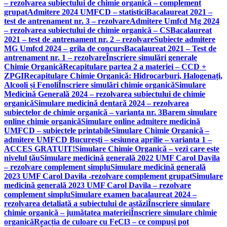
– rezolvarea subiectului de chimie organică – complement
grupat
Admitere 2024 UMFCD – statistici
Bacalaureat 2021 –
test de antrenament nr. 3 – rezolvare
Admitere Umfcd Mg 2024
– rezolvarea subiectului de chimie organică – CS
Bacalaureat
2021 – test de antrenament nr. 2 – rezolvare
Subiecte admitere
MG Umfcd 2024 – grila de concurs
Bacalaureat 2021 – Test de
antrenament nr. 1 – rezolvare
Înscriere simulări generale
Chimie Organică
Recapitulare partea 2 a materiei – CCD +
ZPGI
Recapitulare Chimie Organică: Hidrocarburi, Halogenați,
Alcooli și Fenoli
Înscriere simulări chimie organică
Simulare
Medicină Generală 2024 – rezolvarea subiectului de chimie
organică
Simulare medicină dentară 2024 – rezolvarea
subiectelor de chimie organică – varianta nr. 3
Barem simulare
online chimie organică
Simulare online admitere medicină
UMFCD – subiectele printabile
Simulare Chimie Organică –
admitere UMFCD București – sesiunea aprilie – varianta 1 –
ACCES GRATUIT!
Simulare Chimie Organică – vezi care este
nivelul tău
Simulare medicină generală 2022 UMF Carol Davila
– rezolvare complement simplu
Simulare medicină generală
2023 UMF Carol Davila -rezolvare complement grupat
Simulare
medicină generală 2023 UMF Carol Davila – rezolvare
complement simplu
Simulare examen bacalaureat 2024 –
rezolvarea detaliată a subiectului de astăzi
Înscriere simulare
chimie organică – jumătatea materiei
Înscriere simulare chimie
organică
Reacția de culoare cu FeCl3 – ce compuși pot