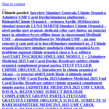
Skip to content
Ultimele postări:
Inscriere Simulare Generala Chimie Organica
Admitere UMF Carol Davila
Simularea platformei –
Biologie&Chimie Organică – sesiunea Aprilie 2026
Inscriere
simulari generale LUNA MARTIE
Simulare Chimie Organică –
nivel mediu spre avansat, dedicată celor care țintesc un punctaj
mare la admitere
Acces offline lunar la classroomul Meditatii
UMF – abonament
Medboost by Meditații UMF – un nou
concept și cum poți să te înscrii
Simulare modulară nr. 2 Chimie
organică
Înscriere simulare modulară chimie organică
Acces
probleme manual chimie organică clasa a X-a, editura
Art
START ÎNSCRIERI SIMULARE MODUL 1 + 2
Admitere
Medicină 2025 Umf Carol Davila: Rezolvare subiect chimie
organică complement grupat partea 2
TEST FULGER
CHIMIE ORGANICĂ: Introducere în chimia organică și
Alcani – ce punctaj obții?
Listele finale și ultimele medii
admitere UMF Carol Davila 2025
Admitere Medicină 2025 Umf
Carol Davila: Rezolvare subiect chimie organică complement
simplu partea 1
ADMITERE MEDICINĂ 2025 UMF CAROL
DAVILA: REZOLVARE SUBIECT BIOLOGIE
COMPLEMENT GRUPAT PARTEA 2
TESTARE
GRATUITĂ CHIMIE ORGANICĂ 31 IULIE. SUBIECTE ȘI
BAREM
ADMITERE MEDICINĂ 2025 UMF CAROL