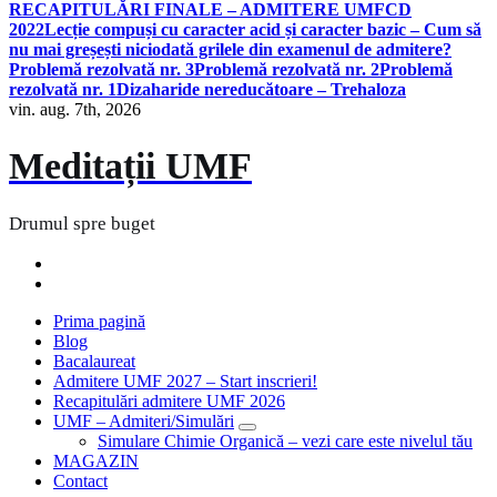
RECAPITULĂRI FINALE – ADMITERE UMFCD
2022
Lecție compuși cu caracter acid și caracter bazic – Cum să
nu mai greșești niciodată grilele din examenul de admitere?
Problemă rezolvată nr. 3
Problemă rezolvată nr. 2
Problemă
rezolvată nr. 1
Dizaharide nereducătoare – Trehaloza
vin. aug. 7th, 2026
Meditații UMF
Drumul spre buget
Prima pagină
Blog
Bacalaureat
Admitere UMF 2027 – Start inscrieri!
Recapitulări admitere UMF 2026
UMF – Admiteri/Simulări
Simulare Chimie Organică – vezi care este nivelul tău
MAGAZIN
Contact