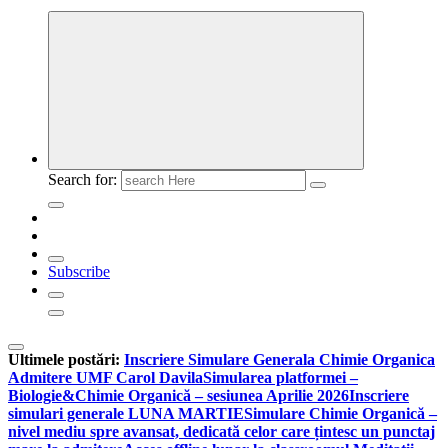
Search for:
Subscribe
Ultimele postări:
Inscriere Simulare Generala Chimie Organica
Admitere UMF Carol Davila
Simularea platformei –
Biologie&Chimie Organică – sesiunea Aprilie 2026
Inscriere
simulari generale LUNA MARTIE
Simulare Chimie Organică –
nivel mediu spre avansat, dedicată celor care țintesc un punctaj