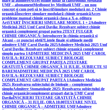
mare la admitere
Acces offline lunar la classroomul Meditatii
UMF – abonament
Medboost by Meditații UMF – un nou
concept și cum poți să te înscrii
Simulare modulară nr. 2 Chimie
organică
Înscriere simulare modulară chimie organică
Acces
probleme manual chimie organică clasa a X-a, editura
Art
START ÎNSCRIERI SIMULARE MODUL 1 + 2
Admitere
Medicină 2025 Umf Carol Davila: Rezolvare subiect chimie
organică complement grupat partea 2
TEST FULGER
CHIMIE ORGANICĂ: Introducere în chimia organică și
Alcani – ce punctaj obții?
Listele finale și ultimele medii
admitere UMF Carol Davila 2025
Admitere Medicină 2025 Umf
Carol Davila: Rezolvare subiect chimie organică complement
simplu partea 1
ADMITERE MEDICINĂ 2025 UMF CAROL
DAVILA: REZOLVARE SUBIECT BIOLOGIE
COMPLEMENT GRUPAT PARTEA 2
TESTARE
GRATUITĂ CHIMIE ORGANICĂ 31 IULIE. SUBIECTE ȘI
BAREM
ADMITERE MEDICINĂ 2025 UMF CAROL
DAVILA: REZOLVARE SUBIECT BIOLOGIE
COMPLEMENT GRUPAT PARTEA 1
Admitere Medicină
2025: Rezolvarea subiectului de biologie – complement
simplu
Admitere Stomatologie 2025: Rezolvarea subiectului de
chimie organică(complement grupat) dat la UMF Carol
Davila
ÎNSCRIERI TESTARE GRATUITĂ CHIMIE
ORGANICĂ – 31 IULIE, ORA 10.00
TESTARE NIVEL
CHIMIE ORGANICĂ – ADMITERE UMF
Admitere