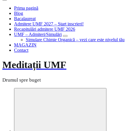
Prima pagină
Blog
Bacalaureat
Admitere UMF 2027 – Start inscrieri!
Recapitulări admitere UMF 2026
UMF – Admiteri/Simulări
Simulare Chimie Organică – vezi care este nivelul tău
MAGAZIN
Contact
Meditații UMF
Drumul spre buget