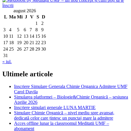
august 2026
L
Ma
Mi
J
V
S
D
1
2
3
4
5
6
7
8
9
10
11
12
13
14
15
16
17
18
19
20
21
22
23
24
25
26
27
28
29
30
31
« iul.
Ultimele articole
Inscriere Simulare Generala Chimie Organica Admitere UMF
Carol Davila
Simularea platformei – Biologie&Chimie Organică – sesiunea
Aprilie 2026
Inscriere simulari generale LUNA MARTIE
Simulare Chimie Organică – nivel mediu spre avansat,
dedicată celor care țintesc un punctaj mare la admitere
Acces offline lunar la classroomul Meditatii UMF –
abonament