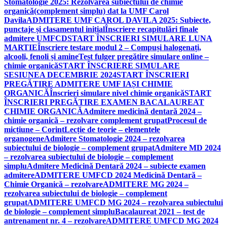
Stomatologie 2025: Rezolvarea subiectului de chimie
organică(complement simplu) dat la UMF Carol
Davila
ADMITERE UMF CAROL DAVILA 2025: Subiecte,
punctaje și clasamentul inițial
Înscriere recapitulări finale
admitere UMFCD
START ÎNSCRIERI SIMULARE LUNA
MARTIE
Înscriere testare modul 2 – Compuși halogenați,
alcooli, fenoli și amine
Test fulger pregătire simulare online –
chimie organică
START ÎNSCRIERE SIMULARE
SESIUNEA DECEMBRIE 2024
START ÎNSCRIERI
PREGĂTIRE ADMITERE UMF IAȘI CHIMIE
ORGANICĂ
Înscrieri simulare nivel chimie organică
START
ÎNSCRIERI PREGĂTIRE EXAMEN BACALAUREAT
CHIMIE ORGANICĂ
Admitere medicină dentară 2024 –
chimie organică – rezolvare complement grupat
Procesul de
micțiune – Corint
Lecție de teorie – elementele
organogene
Admitere Stomatologie 2024 – rezolvarea
subiectului de biologie – complement grupat
Admitere MD 2024
– rezolvarea subiectului de biologie – complement
simplu
Admitere Medicină Dentară 2024 – subiecte examen
admitere
ADMITERE UMFCD 2024 Medicină Dentară –
Chimie Organică – rezolvare
ADMITERE MG 2024 –
rezolvarea subiectului de biologie – complement
grupat
ADMITERE UMFCD MG 2024 – rezolvarea subiectului
de biologie – complement simplu
Bacalaureat 2021 – test de
antrenament nr. 4 – rezolvare
ADMITERE UMFCD MG 2024