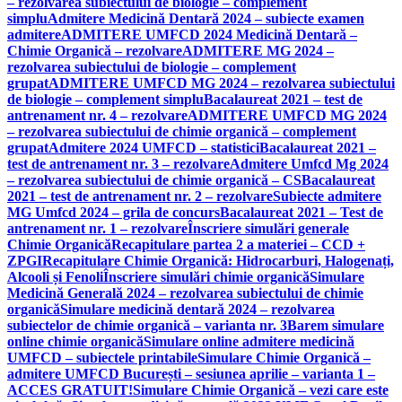
– rezolvarea subiectului de biologie – complement
simplu
Admitere Medicină Dentară 2024 – subiecte examen
admitere
ADMITERE UMFCD 2024 Medicină Dentară –
Chimie Organică – rezolvare
ADMITERE MG 2024 –
rezolvarea subiectului de biologie – complement
grupat
ADMITERE UMFCD MG 2024 – rezolvarea subiectului
de biologie – complement simplu
Bacalaureat 2021 – test de
antrenament nr. 4 – rezolvare
ADMITERE UMFCD MG 2024
– rezolvarea subiectului de chimie organică – complement
grupat
Admitere 2024 UMFCD – statistici
Bacalaureat 2021 –
test de antrenament nr. 3 – rezolvare
Admitere Umfcd Mg 2024
– rezolvarea subiectului de chimie organică – CS
Bacalaureat
2021 – test de antrenament nr. 2 – rezolvare
Subiecte admitere
MG Umfcd 2024 – grila de concurs
Bacalaureat 2021 – Test de
antrenament nr. 1 – rezolvare
Înscriere simulări generale
Chimie Organică
Recapitulare partea 2 a materiei – CCD +
ZPGI
Recapitulare Chimie Organică: Hidrocarburi, Halogenați,
Alcooli și Fenoli
Înscriere simulări chimie organică
Simulare
Medicină Generală 2024 – rezolvarea subiectului de chimie
organică
Simulare medicină dentară 2024 – rezolvarea
subiectelor de chimie organică – varianta nr. 3
Barem simulare
online chimie organică
Simulare online admitere medicină
UMFCD – subiectele printabile
Simulare Chimie Organică –
admitere UMFCD București – sesiunea aprilie – varianta 1 –
ACCES GRATUIT!
Simulare Chimie Organică – vezi care este