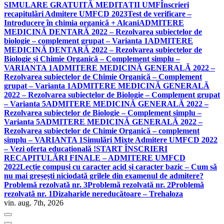
SIMULARE GRATUITĂ MEDITAȚII UMF
Înscrieri
recapitulări Admitere UMFCD 2023
Test de verificare –
Introducere în chimia organică + Alcani
ADMITERE
MEDICINĂ DENTARĂ 2022 – Rezolvarea subiectelor de
biologie – complement grupat – Varianta 1
ADMITERE
MEDICINĂ DENTARĂ 2022 – Rezolvarea subiectelor de
Biologie și Chimie Organică – Complement simplu –
VARIANTA 1
ADMITERE MEDICINĂ GENERALĂ 2022 –
Rezolvarea subiectelor de Chimie Organică – Complement
grupat – Varianta 1
ADMITERE MEDICINĂ GENERALĂ
2022 – Rezolvarea subiectelor de Biologie – Complement grupat
– Varianta 5
ADMITERE MEDICINĂ GENERALĂ 2022 –
Rezolvarea subiectelor de Biologie – Complement simplu –
Varianta 5
ADMITERE MEDICINĂ GENERALĂ 2022 –
Rezolvarea subiectelor de Chimie Organică – complement
simplu – VARIANTA 1
Simulări Mixte Admitere UMFCD 2022
– Vezi oferta educațională !
START ÎNSCRIERI
RECAPITULĂRI FINALE – ADMITERE UMFCD
2022
Lecție compuși cu caracter acid și caracter bazic – Cum să
nu mai greșești niciodată grilele din examenul de admitere?
Problemă rezolvată nr. 3
Problemă rezolvată nr. 2
Problemă
rezolvată nr. 1
Dizaharide nereducătoare – Trehaloza
vin. aug. 7th, 2026