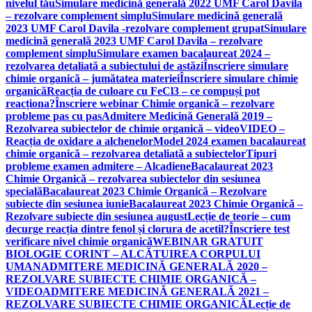
nivelul tău
Simulare medicină generală 2022 UMF Carol Davila
– rezolvare complement simplu
Simulare medicină generală
2023 UMF Carol Davila -rezolvare complement grupat
Simulare
medicină generală 2023 UMF Carol Davila – rezolvare
complement simplu
Simulare examen bacalaureat 2024 –
rezolvarea detaliată a subiectului de astăzi
Înscriere simulare
chimie organică – jumătatea materiei
Înscriere simulare chimie
organică
Reacția de culoare cu FeCl3 – ce compuși pot
reacționa?
Înscriere webinar Chimie organică – rezolvare
probleme pas cu pas
Admitere Medicină Generală 2019 –
Rezolvarea subiectelor de chimie organică – video
VIDEO –
Reacția de oxidare a alchenelor
Model 2024 examen bacalaureat
chimie organică – rezolvarea detaliată a subiectelor
Tipuri
probleme examen admitere – Alcadiene
Bacalaureat 2023
Chimie Organică – rezolvarea subiectelor din sesiunea
specială
Bacalaureat 2023 Chimie Organică – Rezolvare
subiecte din sesiunea iunie
Bacalaureat 2023 Chimie Organică –
Rezolvare subiecte din sesiunea august
Lecție de teorie – cum
decurge reacția dintre fenol și clorura de acetil?
Înscriere test
verificare nivel chimie organică
WEBINAR GRATUIT
BIOLOGIE CORINT – ALCĂTUIREA CORPULUI
UMAN
ADMITERE MEDICINĂ GENERALĂ 2020 –
REZOLVARE SUBIECTE CHIMIE ORGANICĂ –
VIDEO
ADMITERE MEDICINĂ GENERALĂ 2021 –
REZOLVARE SUBIECTE CHIMIE ORGANICĂ
Lecție de