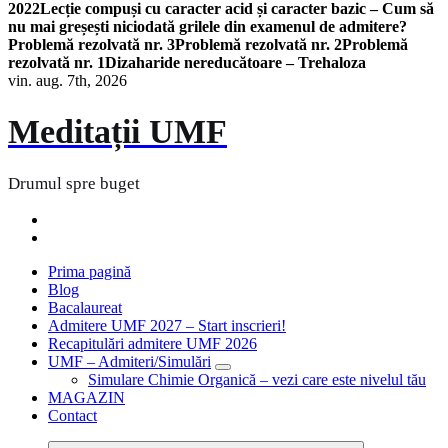
2022
Lecție compuși cu caracter acid și caracter bazic – Cum să
nu mai greșești niciodată grilele din examenul de admitere?
Problemă rezolvată nr. 3
Problemă rezolvată nr. 2
Problemă
rezolvată nr. 1
Dizaharide nereducătoare – Trehaloza
vin. aug. 7th, 2026
Meditații UMF
Drumul spre buget
Prima pagină
Blog
Bacalaureat
Admitere UMF 2027 – Start inscrieri!
Recapitulări admitere UMF 2026
UMF – Admiteri/Simulări
Simulare Chimie Organică – vezi care este nivelul tău
MAGAZIN
Contact