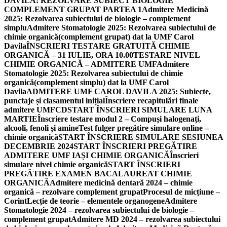
DAVILA: REZOLVARE SUBIECT BIOLOGIE
COMPLEMENT GRUPAT PARTEA 1
Admitere Medicină
2025: Rezolvarea subiectului de biologie – complement
simplu
Admitere Stomatologie 2025: Rezolvarea subiectului de
chimie organică(complement grupat) dat la UMF Carol
Davila
ÎNSCRIERI TESTARE GRATUITĂ CHIMIE
ORGANICĂ – 31 IULIE, ORA 10.00
TESTARE NIVEL
CHIMIE ORGANICĂ – ADMITERE UMF
Admitere
Stomatologie 2025: Rezolvarea subiectului de chimie
organică(complement simplu) dat la UMF Carol
Davila
ADMITERE UMF CAROL DAVILA 2025: Subiecte,
punctaje și clasamentul inițial
Înscriere recapitulări finale
admitere UMFCD
START ÎNSCRIERI SIMULARE LUNA
MARTIE
Înscriere testare modul 2 – Compuși halogenați,
alcooli, fenoli și amine
Test fulger pregătire simulare online –
chimie organică
START ÎNSCRIERE SIMULARE SESIUNEA
DECEMBRIE 2024
START ÎNSCRIERI PREGĂTIRE
ADMITERE UMF IAȘI CHIMIE ORGANICĂ
Înscrieri
simulare nivel chimie organică
START ÎNSCRIERI
PREGĂTIRE EXAMEN BACALAUREAT CHIMIE
ORGANICĂ
Admitere medicină dentară 2024 – chimie
organică – rezolvare complement grupat
Procesul de micțiune –
Corint
Lecție de teorie – elementele organogene
Admitere
Stomatologie 2024 – rezolvarea subiectului de biologie –
complement grupat
Admitere MD 2024 – rezolvarea subiectului