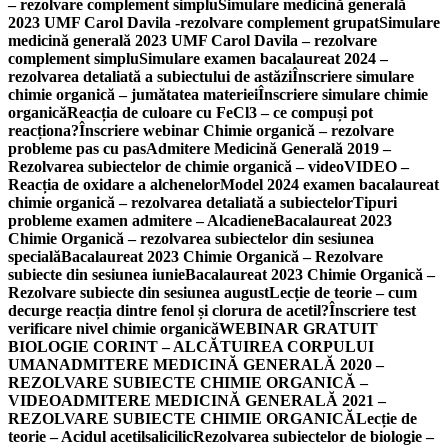
– rezolvare complement simplu
Simulare medicină generală
2023 UMF Carol Davila -rezolvare complement grupat
Simulare
medicină generală 2023 UMF Carol Davila – rezolvare
complement simplu
Simulare examen bacalaureat 2024 –
rezolvarea detaliată a subiectului de astăzi
Înscriere simulare
chimie organică – jumătatea materiei
Înscriere simulare chimie
organică
Reacția de culoare cu FeCl3 – ce compuși pot
reacționa?
Înscriere webinar Chimie organică – rezolvare
probleme pas cu pas
Admitere Medicină Generală 2019 –
Rezolvarea subiectelor de chimie organică – video
VIDEO –
Reacția de oxidare a alchenelor
Model 2024 examen bacalaureat
chimie organică – rezolvarea detaliată a subiectelor
Tipuri
probleme examen admitere – Alcadiene
Bacalaureat 2023
Chimie Organică – rezolvarea subiectelor din sesiunea
specială
Bacalaureat 2023 Chimie Organică – Rezolvare
subiecte din sesiunea iunie
Bacalaureat 2023 Chimie Organică –
Rezolvare subiecte din sesiunea august
Lecție de teorie – cum
decurge reacția dintre fenol și clorura de acetil?
Înscriere test
verificare nivel chimie organică
WEBINAR GRATUIT
BIOLOGIE CORINT – ALCĂTUIREA CORPULUI
UMAN
ADMITERE MEDICINĂ GENERALĂ 2020 –
REZOLVARE SUBIECTE CHIMIE ORGANICĂ –
VIDEO
ADMITERE MEDICINĂ GENERALĂ 2021 –
REZOLVARE SUBIECTE CHIMIE ORGANICĂ
Lecție de
teorie – Acidul acetilsalicilic
Rezolvarea subiectelor de biologie –