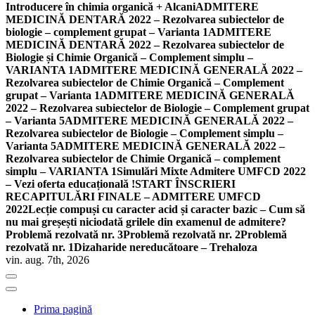
Introducere în chimia organică + Alcani
ADMITERE
MEDICINĂ DENTARĂ 2022 – Rezolvarea subiectelor de
biologie – complement grupat – Varianta 1
ADMITERE
MEDICINĂ DENTARĂ 2022 – Rezolvarea subiectelor de
Biologie și Chimie Organică – Complement simplu –
VARIANTA 1
ADMITERE MEDICINĂ GENERALĂ 2022 –
Rezolvarea subiectelor de Chimie Organică – Complement
grupat – Varianta 1
ADMITERE MEDICINĂ GENERALĂ
2022 – Rezolvarea subiectelor de Biologie – Complement grupat
– Varianta 5
ADMITERE MEDICINĂ GENERALĂ 2022 –
Rezolvarea subiectelor de Biologie – Complement simplu –
Varianta 5
ADMITERE MEDICINĂ GENERALĂ 2022 –
Rezolvarea subiectelor de Chimie Organică – complement
simplu – VARIANTA 1
Simulări Mixte Admitere UMFCD 2022
– Vezi oferta educațională !
START ÎNSCRIERI
RECAPITULĂRI FINALE – ADMITERE UMFCD
2022
Lecție compuși cu caracter acid și caracter bazic – Cum să
nu mai greșești niciodată grilele din examenul de admitere?
Problemă rezolvată nr. 3
Problemă rezolvată nr. 2
Problemă
rezolvată nr. 1
Dizaharide nereducătoare – Trehaloza
vin. aug. 7th, 2026
Prima pagină