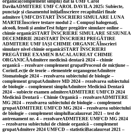
organică(complement simplu) dat la UMF Carol
Davila
ADMITERE UMF CAROL DAVILA 2025: Subiecte,
punctaje și clasamentul inițial
Înscriere recapitulări finale
admitere UMFCD
START ÎNSCRIERI SIMULARE LUNA
MARTIE
Înscriere testare modul 2 – Compuși halogenați,
alcooli, fenoli și amine
Test fulger pregătire simulare online –
chimie organică
START ÎNSCRIERE SIMULARE SESIUNEA
DECEMBRIE 2024
START ÎNSCRIERI PREGĂTIRE
ADMITERE UMF IAȘI CHIMIE ORGANICĂ
Înscrieri
simulare nivel chimie organică
START ÎNSCRIERI
PREGĂTIRE EXAMEN BACALAUREAT CHIMIE
ORGANICĂ
Admitere medicină dentară 2024 – chimie
organică – rezolvare complement grupat
Procesul de micțiune –
Corint
Lecție de teorie – elementele organogene
Admitere
Stomatologie 2024 – rezolvarea subiectului de biologie –
complement grupat
Admitere MD 2024 – rezolvarea subiectului
de biologie – complement simplu
Admitere Medicină Dentară
2024 – subiecte examen admitere
ADMITERE UMFCD 2024
Medicină Dentară – Chimie Organică – rezolvare
ADMITERE
MG 2024 – rezolvarea subiectului de biologie – complement
grupat
ADMITERE UMFCD MG 2024 – rezolvarea subiectului
de biologie – complement simplu
Bacalaureat 2021 – test de
antrenament nr. 4 – rezolvare
ADMITERE UMFCD MG 2024
– rezolvarea subiectului de chimie organică – complement
grupat
Admitere 2024 UMFCD – statistici
Bacalaureat 2021 –