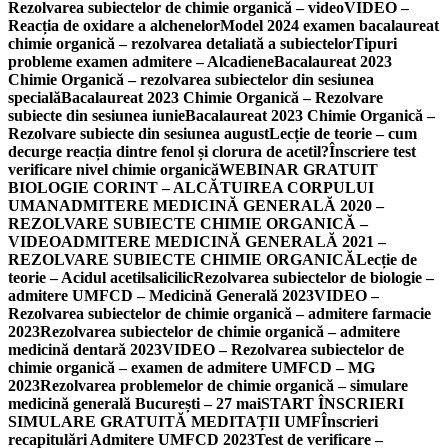
Rezolvarea subiectelor de chimie organică – video
VIDEO –
Reacția de oxidare a alchenelor
Model 2024 examen bacalaureat
chimie organică – rezolvarea detaliată a subiectelor
Tipuri
probleme examen admitere – Alcadiene
Bacalaureat 2023
Chimie Organică – rezolvarea subiectelor din sesiunea
specială
Bacalaureat 2023 Chimie Organică – Rezolvare
subiecte din sesiunea iunie
Bacalaureat 2023 Chimie Organică –
Rezolvare subiecte din sesiunea august
Lecție de teorie – cum
decurge reacția dintre fenol și clorura de acetil?
Înscriere test
verificare nivel chimie organică
WEBINAR GRATUIT
BIOLOGIE CORINT – ALCĂTUIREA CORPULUI
UMAN
ADMITERE MEDICINĂ GENERALĂ 2020 –
REZOLVARE SUBIECTE CHIMIE ORGANICĂ –
VIDEO
ADMITERE MEDICINĂ GENERALĂ 2021 –
REZOLVARE SUBIECTE CHIMIE ORGANICĂ
Lecție de
teorie – Acidul acetilsalicilic
Rezolvarea subiectelor de biologie –
admitere UMFCD – Medicină Generală 2023
VIDEO –
Rezolvarea subiectelor de chimie organică – admitere farmacie
2023
Rezolvarea subiectelor de chimie organică – admitere
medicină dentară 2023
VIDEO – Rezolvarea subiectelor de
chimie organică – examen de admitere UMFCD – MG
2023
Rezolvarea problemelor de chimie organică – simulare
medicină generală București – 27 mai
START ÎNSCRIERI
SIMULARE GRATUITĂ MEDITAȚII UMF
Înscrieri
recapitulări Admitere UMFCD 2023
Test de verificare –