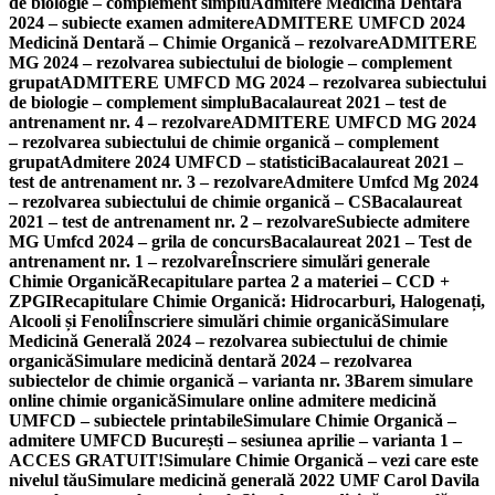
de biologie – complement simplu
Admitere Medicină Dentară
2024 – subiecte examen admitere
ADMITERE UMFCD 2024
Medicină Dentară – Chimie Organică – rezolvare
ADMITERE
MG 2024 – rezolvarea subiectului de biologie – complement
grupat
ADMITERE UMFCD MG 2024 – rezolvarea subiectului
de biologie – complement simplu
Bacalaureat 2021 – test de
antrenament nr. 4 – rezolvare
ADMITERE UMFCD MG 2024
– rezolvarea subiectului de chimie organică – complement
grupat
Admitere 2024 UMFCD – statistici
Bacalaureat 2021 –
test de antrenament nr. 3 – rezolvare
Admitere Umfcd Mg 2024
– rezolvarea subiectului de chimie organică – CS
Bacalaureat
2021 – test de antrenament nr. 2 – rezolvare
Subiecte admitere
MG Umfcd 2024 – grila de concurs
Bacalaureat 2021 – Test de
antrenament nr. 1 – rezolvare
Înscriere simulări generale
Chimie Organică
Recapitulare partea 2 a materiei – CCD +
ZPGI
Recapitulare Chimie Organică: Hidrocarburi, Halogenați,
Alcooli și Fenoli
Înscriere simulări chimie organică
Simulare
Medicină Generală 2024 – rezolvarea subiectului de chimie
organică
Simulare medicină dentară 2024 – rezolvarea
subiectelor de chimie organică – varianta nr. 3
Barem simulare
online chimie organică
Simulare online admitere medicină
UMFCD – subiectele printabile
Simulare Chimie Organică –
admitere UMFCD București – sesiunea aprilie – varianta 1 –
ACCES GRATUIT!
Simulare Chimie Organică – vezi care este
nivelul tău
Simulare medicină generală 2022 UMF Carol Davila