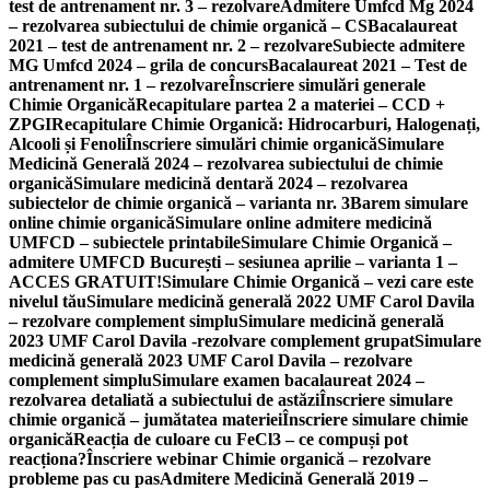
test de antrenament nr. 3 – rezolvare
Admitere Umfcd Mg 2024
– rezolvarea subiectului de chimie organică – CS
Bacalaureat
2021 – test de antrenament nr. 2 – rezolvare
Subiecte admitere
MG Umfcd 2024 – grila de concurs
Bacalaureat 2021 – Test de
antrenament nr. 1 – rezolvare
Înscriere simulări generale
Chimie Organică
Recapitulare partea 2 a materiei – CCD +
ZPGI
Recapitulare Chimie Organică: Hidrocarburi, Halogenați,
Alcooli și Fenoli
Înscriere simulări chimie organică
Simulare
Medicină Generală 2024 – rezolvarea subiectului de chimie
organică
Simulare medicină dentară 2024 – rezolvarea
subiectelor de chimie organică – varianta nr. 3
Barem simulare
online chimie organică
Simulare online admitere medicină
UMFCD – subiectele printabile
Simulare Chimie Organică –
admitere UMFCD București – sesiunea aprilie – varianta 1 –
ACCES GRATUIT!
Simulare Chimie Organică – vezi care este
nivelul tău
Simulare medicină generală 2022 UMF Carol Davila
– rezolvare complement simplu
Simulare medicină generală
2023 UMF Carol Davila -rezolvare complement grupat
Simulare
medicină generală 2023 UMF Carol Davila – rezolvare
complement simplu
Simulare examen bacalaureat 2024 –
rezolvarea detaliată a subiectului de astăzi
Înscriere simulare
chimie organică – jumătatea materiei
Înscriere simulare chimie
organică
Reacția de culoare cu FeCl3 – ce compuși pot
reacționa?
Înscriere webinar Chimie organică – rezolvare
probleme pas cu pas
Admitere Medicină Generală 2019 –