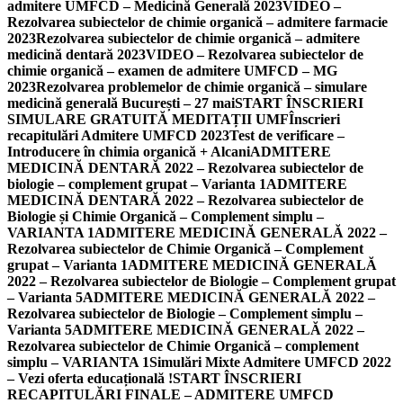
admitere UMFCD – Medicină Generală 2023
VIDEO –
Rezolvarea subiectelor de chimie organică – admitere farmacie
2023
Rezolvarea subiectelor de chimie organică – admitere
medicină dentară 2023
VIDEO – Rezolvarea subiectelor de
chimie organică – examen de admitere UMFCD – MG
2023
Rezolvarea problemelor de chimie organică – simulare
medicină generală București – 27 mai
START ÎNSCRIERI
SIMULARE GRATUITĂ MEDITAȚII UMF
Înscrieri
recapitulări Admitere UMFCD 2023
Test de verificare –
Introducere în chimia organică + Alcani
ADMITERE
MEDICINĂ DENTARĂ 2022 – Rezolvarea subiectelor de
biologie – complement grupat – Varianta 1
ADMITERE
MEDICINĂ DENTARĂ 2022 – Rezolvarea subiectelor de
Biologie și Chimie Organică – Complement simplu –
VARIANTA 1
ADMITERE MEDICINĂ GENERALĂ 2022 –
Rezolvarea subiectelor de Chimie Organică – Complement
grupat – Varianta 1
ADMITERE MEDICINĂ GENERALĂ
2022 – Rezolvarea subiectelor de Biologie – Complement grupat
– Varianta 5
ADMITERE MEDICINĂ GENERALĂ 2022 –
Rezolvarea subiectelor de Biologie – Complement simplu –
Varianta 5
ADMITERE MEDICINĂ GENERALĂ 2022 –
Rezolvarea subiectelor de Chimie Organică – complement
simplu – VARIANTA 1
Simulări Mixte Admitere UMFCD 2022
– Vezi oferta educațională !
START ÎNSCRIERI
RECAPITULĂRI FINALE – ADMITERE UMFCD