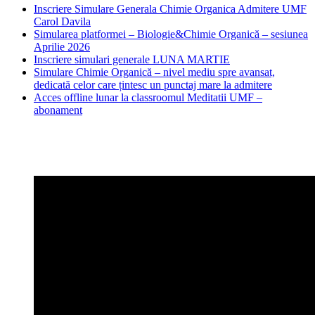
Inscriere Simulare Generala Chimie Organica Admitere UMF
Carol Davila
Simularea platformei – Biologie&Chimie Organică – sesiunea
Aprilie 2026
Inscriere simulari generale LUNA MARTIE
Simulare Chimie Organică – nivel mediu spre avansat,
dedicată celor care țintesc un punctaj mare la admitere
Acces offline lunar la classroomul Meditatii UMF –
abonament