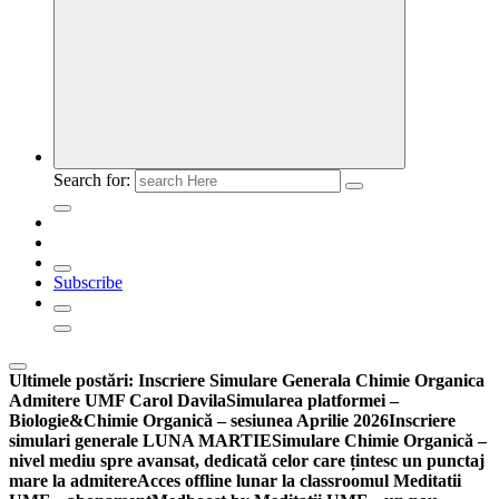
Search for:
Subscribe
Ultimele postări:
Inscriere Simulare Generala Chimie Organica
Admitere UMF Carol Davila
Simularea platformei –
Biologie&Chimie Organică – sesiunea Aprilie 2026
Inscriere
simulari generale LUNA MARTIE
Simulare Chimie Organică –
nivel mediu spre avansat, dedicată celor care țintesc un punctaj
mare la admitere
Acces offline lunar la classroomul Meditatii