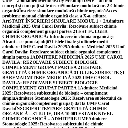
UMF – abonament
Medboost by Meditații UMF – un nou
concept și cum poți să te înscrii
Simulare modulară nr. 2 Chimie
organică
Înscriere simulare modulară chimie organică
Acces
probleme manual chimie organică clasa a X-a, editura
Art
START ÎNSCRIERI SIMULARE MODUL 1 + 2
Admitere
Medicină 2025 Umf Carol Davila: Rezolvare subiect chimie
organică complement grupat partea 2
TEST FULGER
CHIMIE ORGANICĂ: Introducere în chimia organică și
Alcani – ce punctaj obții?
Listele finale și ultimele medii
admitere UMF Carol Davila 2025
Admitere Medicină 2025 Umf
Carol Davila: Rezolvare subiect chimie organică complement
simplu partea 1
ADMITERE MEDICINĂ 2025 UMF CAROL
DAVILA: REZOLVARE SUBIECT BIOLOGIE
COMPLEMENT GRUPAT PARTEA 2
TESTARE
GRATUITĂ CHIMIE ORGANICĂ 31 IULIE. SUBIECTE ȘI
BAREM
ADMITERE MEDICINĂ 2025 UMF CAROL
DAVILA: REZOLVARE SUBIECT BIOLOGIE
COMPLEMENT GRUPAT PARTEA 1
Admitere Medicină
2025: Rezolvarea subiectului de biologie – complement
simplu
Admitere Stomatologie 2025: Rezolvarea subiectului de
chimie organică(complement grupat) dat la UMF Carol
Davila
ÎNSCRIERI TESTARE GRATUITĂ CHIMIE
ORGANICĂ – 31 IULIE, ORA 10.00
TESTARE NIVEL
CHIMIE ORGANICĂ – ADMITERE UMF
Admitere
Stomatologie 2025: Rezolvarea subiectului de chimie