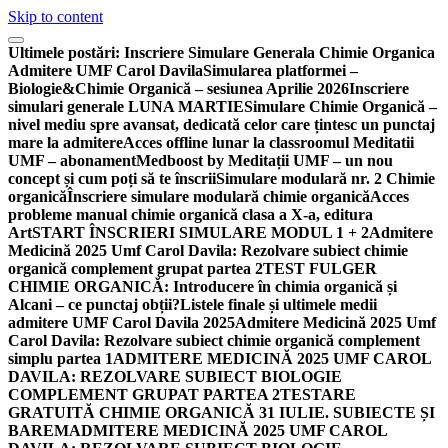
Skip to content
Ultimele postări:
Inscriere Simulare Generala Chimie Organica
Admitere UMF Carol Davila
Simularea platformei –
Biologie&Chimie Organică – sesiunea Aprilie 2026
Inscriere
simulari generale LUNA MARTIE
Simulare Chimie Organică –
nivel mediu spre avansat, dedicată celor care țintesc un punctaj
mare la admitere
Acces offline lunar la classroomul Meditatii
UMF – abonament
Medboost by Meditații UMF – un nou
concept și cum poți să te înscrii
Simulare modulară nr. 2 Chimie
organică
Înscriere simulare modulară chimie organică
Acces
probleme manual chimie organică clasa a X-a, editura
Art
START ÎNSCRIERI SIMULARE MODUL 1 + 2
Admitere
Medicină 2025 Umf Carol Davila: Rezolvare subiect chimie
organică complement grupat partea 2
TEST FULGER
CHIMIE ORGANICĂ: Introducere în chimia organică și
Alcani – ce punctaj obții?
Listele finale și ultimele medii
admitere UMF Carol Davila 2025
Admitere Medicină 2025 Umf
Carol Davila: Rezolvare subiect chimie organică complement
simplu partea 1
ADMITERE MEDICINĂ 2025 UMF CAROL
DAVILA: REZOLVARE SUBIECT BIOLOGIE
COMPLEMENT GRUPAT PARTEA 2
TESTARE
GRATUITĂ CHIMIE ORGANICĂ 31 IULIE. SUBIECTE ȘI
BAREM
ADMITERE MEDICINĂ 2025 UMF CAROL