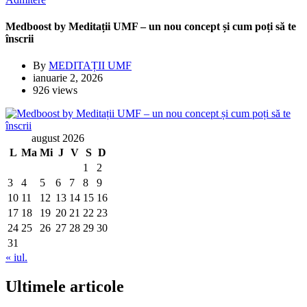
Medboost by Meditații UMF – un nou concept și cum poți să te
înscrii
By
MEDITAȚII UMF
ianuarie 2, 2026
926 views
august 2026
L
Ma
Mi
J
V
S
D
1
2
3
4
5
6
7
8
9
10
11
12
13
14
15
16
17
18
19
20
21
22
23
24
25
26
27
28
29
30
31
« iul.
Ultimele articole