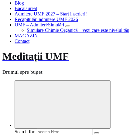
Blog
Bacalaureat
Admitere UMF 2027 – Start inscrieri!
Recapitulări admitere UMF 2026
UMF – Admiteri/Simulări
Simulare Chimie Organică – vezi care este nivelul tău
MAGAZIN
Contact
Meditații UMF
Drumul spre buget
Search for: