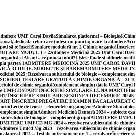
 Admitere UMF Carol Davila
Simularea platformei – Biologie&Chimi
nsat, dedicată celor care țintesc un punctaj mare la admitere
Acce
ți să te înscrii
Simulare modulară nr. 2 Chimie organică
Înscrier
MULARE MODUL 1 + 2
Admitere Medicină 2025 Umf Carol Davila
ică și Alcani – ce punctaj obții?
Listele finale și ultimele me
plu partea 1
ADMITERE MEDICINĂ 2025 UMF CAROL DAV
CĂ 31 IULIE. SUBIECTE ȘI BAREM
ADMITERE MEDICINĂ
dicină 2025: Rezolvarea subiectului de biologie – complement sim
NSCRIERI TESTARE GRATUITĂ CHIMIE ORGANICĂ – 31 IUL
ectului de chimie organică(complement simplu) dat la UMF Carol 
itere UMFCD
START ÎNSCRIERI SIMULARE LUNA MARTIE
Îns
RT ÎNSCRIERE SIMULARE SESIUNEA DECEMBRIE 2024
S
TART ÎNSCRIERI PREGĂTIRE EXAMEN BACALAUREAT 
Corint
Lecție de teorie – elementele organogene
Admitere Stomatologi
 complement simplu
Admitere Medicină Dentară 2024 – subiecte ex
biectului de biologie – complement grupat
ADMITERE UMFCD MG 2
DMITERE UMFCD MG 2024 – rezolvarea subiectului de chimie o
Admitere Umfcd Mg 2024 – rezolvarea subiectului de chimie organ
calaureat 2021 – Test de antrenament nr. 1 – rezolvare
Înscriere 