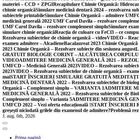
materiei – CCD + ZPGI
Recapitulare Chimie Organică: Hidrocarbu
chimie organică
Simulare medicină dentară 2024 – rezolvarea subi
subiectele printabile
Simulare Chimie Organică – admitere UMFC
medicină generală 2022 UMF Carol Davila – rezolvare compleme
UMF Carol Davila – rezolvare complement simplu
Simulare exame
simulare chimie organică
Reacția de culoare cu FeCl3 – ce compuș
Rezolvarea subiectelor de chimie organică – video
VIDEO – Reacți
examen admitere – Alcadiene
Bacalaureat 2023 Chimie Organică – 
2023 Chimie Organică – Rezolvare subiecte din sesiunea august
L
GRATUIT BIOLOGIE CORINT – ALCĂTUIREA CORPULU
VIDEO
ADMITERE MEDICINĂ GENERALĂ 2021 – REZO
UMFCD – Medicină Generală 2023
VIDEO – Rezolvarea subiecte
2023
VIDEO – Rezolvarea subiectelor de chimie organică – ex
mai
START ÎNSCRIERI SIMULARE GRATUITĂ MEDITAȚI
MEDICINĂ DENTARĂ 2022 – Rezolvarea subiectelor de biologie
Organică – Complement simplu – VARIANTA 1
ADMITERE MEDIC
MEDICINĂ GENERALĂ 2022 – Rezolvarea subiectelor de Biolog
Complement simplu – Varianta 5
ADMITERE MEDICINĂ GENERALĂ
UMFCD 2022 – Vezi oferta educațională !
START ÎNSCRIERI 
greșești niciodată grilele din examenul de admitere?
Problemă rezo
J. aug. 6th, 2026
Prima pagină