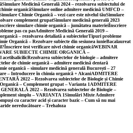
că
Simulare Medicină Generală 2024 – rezolvarea subiectului de
chimie organică
Simulare online admitere medicină UMFCD –
Simulare Chimie Organică – vezi care este nivelul tău
Simulare
zolvare complement grupat
Simulare medicină generală 2023
nscriere simulare chimie organică – jumătatea materiei
Înscriere
obleme pas cu pas
Admitere Medicină Generală 2019 –
ganică – rezolvarea detaliată a subiectelor
Tipuri probleme
mie Organică – Rezolvare subiecte din sesiunea iunie
Bacalaureat
il?
Înscriere test verificare nivel chimie organică
WEBINAR
VARE SUBIECTE CHIMIE ORGANICĂ –
 acetilsalicilic
Rezolvarea subiectelor de biologie – admitere
ctelor de chimie organică – admitere medicină dentară
mie organică – simulare medicină generală București – 27
care – Introducere în chimia organică + Alcani
ADMITERE
 2022 – Rezolvarea subiectelor de Biologie și Chimie
anică – Complement grupat – Varianta 1
ADMITERE
RALĂ 2022 – Rezolvarea subiectelor de Biologie –
plement simplu – VARIANTA 1
Simulări Mixte Admitere
ompuși cu caracter acid și caracter bazic – Cum să nu mai
aride nereducătoare – Trehaloza