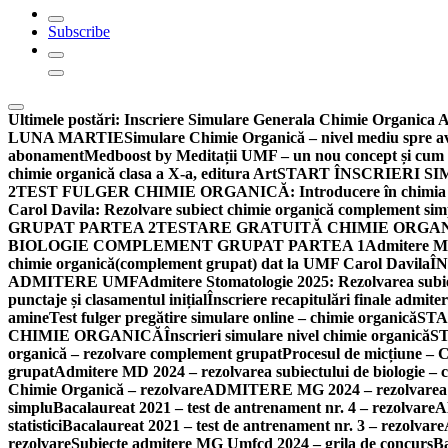
Subscribe
Ultimele postări:
Inscriere Simulare Generala Chimie Organica
LUNA MARTIE
Simulare Chimie Organică – nivel mediu spre ava
abonament
Medboost by Meditații UMF – un nou concept și cum po
chimie organică clasa a X-a, editura Art
START ÎNSCRIERI SI
2
TEST FULGER CHIMIE ORGANICĂ: Introducere în chimia organ
Carol Davila: Rezolvare subiect chimie organică complement sim
GRUPAT PARTEA 2
TESTARE GRATUITĂ CHIMIE ORGANI
BIOLOGIE COMPLEMENT GRUPAT PARTEA 1
Admitere Me
chimie organică(complement grupat) dat la UMF Carol Davila
Î
ADMITERE UMF
Admitere Stomatologie 2025: Rezolvarea subi
punctaje și clasamentul inițial
Înscriere recapitulări finale adm
amine
Test fulger pregătire simulare online – chimie organică
STA
CHIMIE ORGANICĂ
Înscrieri simulare nivel chimie organică
S
organică – rezolvare complement grupat
Procesul de micțiune – 
grupat
Admitere MD 2024 – rezolvarea subiectului de biologie –
Chimie Organică – rezolvare
ADMITERE MG 2024 – rezolvarea su
simplu
Bacalaureat 2021 – test de antrenament nr. 4 – rezolvare
A
statistici
Bacalaureat 2021 – test de antrenament nr. 3 – rezolvare
rezolvare
Subiecte admitere MG Umfcd 2024 – grila de concurs
Ba