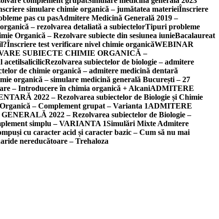
zolvare complement grupat
Simulare medicină generală 2023
nscriere simulare chimie organică – jumătatea materiei
Înscriere
obleme pas cu pas
Admitere Medicină Generală 2019 –
ganică – rezolvarea detaliată a subiectelor
Tipuri probleme
mie Organică – Rezolvare subiecte din sesiunea iunie
Bacalaureat
il?
Înscriere test verificare nivel chimie organică
WEBINAR
VARE SUBIECTE CHIMIE ORGANICĂ –
 acetilsalicilic
Rezolvarea subiectelor de biologie – admitere
ctelor de chimie organică – admitere medicină dentară
mie organică – simulare medicină generală București – 27
care – Introducere în chimia organică + Alcani
ADMITERE
 2022 – Rezolvarea subiectelor de Biologie și Chimie
anică – Complement grupat – Varianta 1
ADMITERE
RALĂ 2022 – Rezolvarea subiectelor de Biologie –
plement simplu – VARIANTA 1
Simulări Mixte Admitere
ompuși cu caracter acid și caracter bazic – Cum să nu mai
aride nereducătoare – Trehaloza