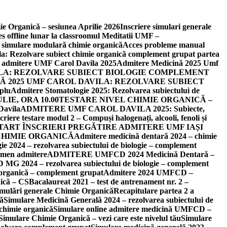
e Organică – sesiunea Aprilie 2026
Inscriere simulari generale
s offline lunar la classroomul Meditatii UMF –
e simulare modulară chimie organică
Acces probleme manual
: Rezolvare subiect chimie organică complement grupat partea
dii admitere UMF Carol Davila 2025
Admitere Medicină 2025 Umf
ILA: REZOLVARE SUBIECT BIOLOGIE COMPLEMENT
 2025 UMF CAROL DAVILA: REZOLVARE SUBIECT
plu
Admitere Stomatologie 2025: Rezolvarea subiectului de
IE, ORA 10.00
TESTARE NIVEL CHIMIE ORGANICĂ –
Davila
ADMITERE UMF CAROL DAVILA 2025: Subiecte,
criere testare modul 2 – Compuși halogenați, alcooli, fenoli și
TART ÎNSCRIERI PREGĂTIRE ADMITERE UMF IAȘI
CHIMIE ORGANICĂ
Admitere medicină dentară 2024 – chimie
e 2024 – rezolvarea subiectului de biologie – complement
amen admitere
ADMITERE UMFCD 2024 Medicină Dentară –
024 – rezolvarea subiectului de biologie – complement
rganică – complement grupat
Admitere 2024 UMFCD –
ică – CS
Bacalaureat 2021 – test de antrenament nr. 2 –
simulări generale Chimie Organică
Recapitulare partea 2 a
că
Simulare Medicină Generală 2024 – rezolvarea subiectului de
chimie organică
Simulare online admitere medicină UMFCD –
Simulare Chimie Organică – vezi care este nivelul tău
Simulare