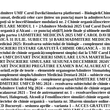
 Admitere UMF Carol Davila
Simularea platformei – Biologie&Chimi
nsat, dedicată celor care țintesc un punctaj mare la admitere
Acce
ți să te înscrii
Simulare modulară nr. 2 Chimie organică
Înscrier
MULARE MODUL 1 + 2
Admitere Medicină 2025 Umf Carol Davila
ică și Alcani – ce punctaj obții?
Listele finale și ultimele me
plu partea 1
ADMITERE MEDICINĂ 2025 UMF CAROL DAV
CĂ 31 IULIE. SUBIECTE ȘI BAREM
ADMITERE MEDICINĂ
dicină 2025: Rezolvarea subiectului de biologie – complement sim
NSCRIERI TESTARE GRATUITĂ CHIMIE ORGANICĂ – 31 IUL
ectului de chimie organică(complement simplu) dat la UMF Carol 
itere UMFCD
START ÎNSCRIERI SIMULARE LUNA MARTIE
Îns
RT ÎNSCRIERE SIMULARE SESIUNEA DECEMBRIE 2024
S
TART ÎNSCRIERI PREGĂTIRE EXAMEN BACALAUREAT 
Corint
Lecție de teorie – elementele organogene
Admitere Stomatologi
 complement simplu
Admitere Medicină Dentară 2024 – subiecte ex
biectului de biologie – complement grupat
ADMITERE UMFCD MG 2
DMITERE UMFCD MG 2024 – rezolvarea subiectului de chimie o
Admitere Umfcd Mg 2024 – rezolvarea subiectului de chimie organ
calaureat 2021 – Test de antrenament nr. 1 – rezolvare
Înscriere 
ri, Halogenați, Alcooli și Fenoli
Înscriere simulări chimie organi
ectelor de chimie organică – varianta nr. 3
Barem simulare online 
D București – sesiunea aprilie – varianta 1 – ACCES GRATUIT!