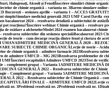
ri, Halogenați, Alcooli și Fenoli
Înscriere simulări chimie organi
ectelor de chimie organică – varianta nr. 3
Barem simulare online 
D București – sesiunea aprilie – varianta 1 – ACCES GRATUIT!
nt simplu
Simulare medicină generală 2023 UMF Carol Davila -re
n bacalaureat 2024 – rezolvarea detaliată a subiectului de astăzi
Î
i pot reacționa?
Înscriere webinar Chimie organică – rezolvare pr
a de oxidare a alchenelor
Model 2024 examen bacalaureat chimie or
rezolvarea subiectelor din sesiunea specială
Bacalaureat 2023 Chi
ecție de teorie – cum decurge reacția dintre fenol și clorura de acet
I UMAN
ADMITERE MEDICINĂ GENERALĂ 2020 – REZOL
LVARE SUBIECTE CHIMIE ORGANICĂ
Lecție de teorie – Acidul
lor de chimie organică – admitere farmacie 2023
Rezolvarea subie
amen de admitere UMFCD – MG 2023
Rezolvarea problemelor de chi
I UMF
Înscrieri recapitulări Admitere UMFCD 2023
Test de verifi
 – complement grupat – Varianta 1
ADMITERE MEDICINĂ DENTARĂ
INĂ GENERALĂ 2022 – Rezolvarea subiectelor de Chimie Org
ie – Complement grupat – Varianta 5
ADMITERE MEDICINĂ GENE
 2022 – Rezolvarea subiectelor de Chimie Organică – com
RECAPITULĂRI FINALE – ADMITERE UMFCD 2022
Lecție c
lvată nr. 3
Problemă rezolvată nr. 2
Problemă rezolvată nr. 1
Dizah