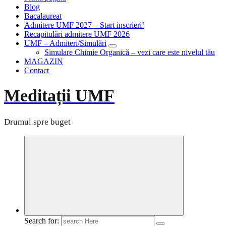
Blog
Bacalaureat
Admitere UMF 2027 – Start inscrieri!
Recapitulări admitere UMF 2026
UMF – Admiteri/Simulări
Simulare Chimie Organică – vezi care este nivelul tău
MAGAZIN
Contact
Meditații UMF
Drumul spre buget
Search for: