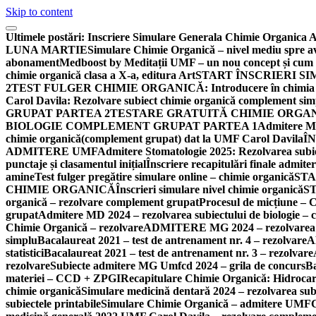
Skip to content
Ultimele postări:
Inscriere Simulare Generala Chimie Organica
LUNA MARTIE
Simulare Chimie Organică – nivel mediu spre ava
abonament
Medboost by Meditații UMF – un nou concept și cum po
chimie organică clasa a X-a, editura Art
START ÎNSCRIERI SI
2
TEST FULGER CHIMIE ORGANICĂ: Introducere în chimia organ
Carol Davila: Rezolvare subiect chimie organică complement sim
GRUPAT PARTEA 2
TESTARE GRATUITĂ CHIMIE ORGANI
BIOLOGIE COMPLEMENT GRUPAT PARTEA 1
Admitere Me
chimie organică(complement grupat) dat la UMF Carol Davila
Î
ADMITERE UMF
Admitere Stomatologie 2025: Rezolvarea subi
punctaje și clasamentul inițial
Înscriere recapitulări finale adm
amine
Test fulger pregătire simulare online – chimie organică
STA
CHIMIE ORGANICĂ
Înscrieri simulare nivel chimie organică
S
organică – rezolvare complement grupat
Procesul de micțiune – 
grupat
Admitere MD 2024 – rezolvarea subiectului de biologie –
Chimie Organică – rezolvare
ADMITERE MG 2024 – rezolvarea su
simplu
Bacalaureat 2021 – test de antrenament nr. 4 – rezolvare
A
statistici
Bacalaureat 2021 – test de antrenament nr. 3 – rezolvare
rezolvare
Subiecte admitere MG Umfcd 2024 – grila de concurs
Ba
materiei – CCD + ZPGI
Recapitulare Chimie Organică: Hidrocarbu
chimie organică
Simulare medicină dentară 2024 – rezolvarea subi
subiectele printabile
Simulare Chimie Organică – admitere UMFC