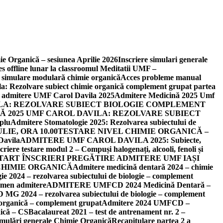
e Organică – sesiunea Aprilie 2026
Inscriere simulari generale
s offline lunar la classroomul Meditatii UMF –
e simulare modulară chimie organică
Acces probleme manual
: Rezolvare subiect chimie organică complement grupat partea
dii admitere UMF Carol Davila 2025
Admitere Medicină 2025 Umf
ILA: REZOLVARE SUBIECT BIOLOGIE COMPLEMENT
 2025 UMF CAROL DAVILA: REZOLVARE SUBIECT
plu
Admitere Stomatologie 2025: Rezolvarea subiectului de
IE, ORA 10.00
TESTARE NIVEL CHIMIE ORGANICĂ –
Davila
ADMITERE UMF CAROL DAVILA 2025: Subiecte,
criere testare modul 2 – Compuși halogenați, alcooli, fenoli și
TART ÎNSCRIERI PREGĂTIRE ADMITERE UMF IAȘI
CHIMIE ORGANICĂ
Admitere medicină dentară 2024 – chimie
e 2024 – rezolvarea subiectului de biologie – complement
amen admitere
ADMITERE UMFCD 2024 Medicină Dentară –
024 – rezolvarea subiectului de biologie – complement
rganică – complement grupat
Admitere 2024 UMFCD –
ică – CS
Bacalaureat 2021 – test de antrenament nr. 2 –
simulări generale Chimie Organică
Recapitulare partea 2 a