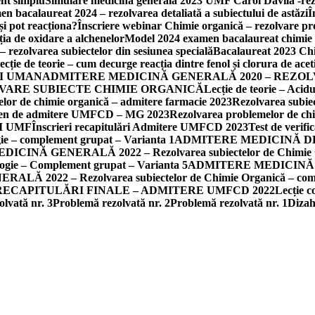
nt simplu
Simulare medicină generală 2023 UMF Carol Davila -re
n bacalaureat 2024 – rezolvarea detaliată a subiectului de astăzi
Î
i pot reacționa?
Înscriere webinar Chimie organică – rezolvare pr
a de oxidare a alchenelor
Model 2024 examen bacalaureat chimie or
rezolvarea subiectelor din sesiunea specială
Bacalaureat 2023 Chi
ecție de teorie – cum decurge reacția dintre fenol și clorura de acet
I UMAN
ADMITERE MEDICINĂ GENERALĂ 2020 – REZOL
LVARE SUBIECTE CHIMIE ORGANICĂ
Lecție de teorie – Acidul
lor de chimie organică – admitere farmacie 2023
Rezolvarea subie
amen de admitere UMFCD – MG 2023
Rezolvarea problemelor de chi
I UMF
Înscrieri recapitulări Admitere UMFCD 2023
Test de verifi
 – complement grupat – Varianta 1
ADMITERE MEDICINĂ DENTARĂ
INĂ GENERALĂ 2022 – Rezolvarea subiectelor de Chimie Org
ie – Complement grupat – Varianta 5
ADMITERE MEDICINĂ GENE
 2022 – Rezolvarea subiectelor de Chimie Organică – com
RECAPITULĂRI FINALE – ADMITERE UMFCD 2022
Lecție c
lvată nr. 3
Problemă rezolvată nr. 2
Problemă rezolvată nr. 1
Dizah