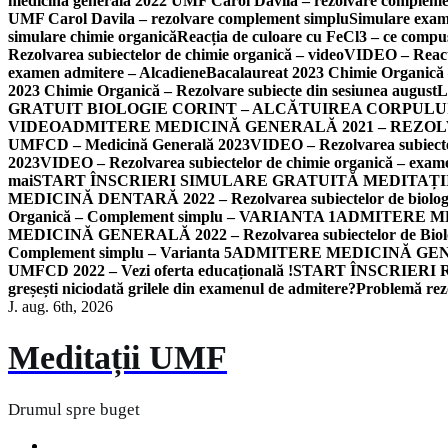
medicină generală 2022 UMF Carol Davila – rezolvare compleme
UMF Carol Davila – rezolvare complement simplu
Simulare exame
simulare chimie organică
Reacția de culoare cu FeCl3 – ce compuș
Rezolvarea subiectelor de chimie organică – video
VIDEO – Reacți
examen admitere – Alcadiene
Bacalaureat 2023 Chimie Organică – 
2023 Chimie Organică – Rezolvare subiecte din sesiunea august
L
GRATUIT BIOLOGIE CORINT – ALCĂTUIREA CORPULU
VIDEO
ADMITERE MEDICINĂ GENERALĂ 2021 – REZO
UMFCD – Medicină Generală 2023
VIDEO – Rezolvarea subiecte
2023
VIDEO – Rezolvarea subiectelor de chimie organică – ex
mai
START ÎNSCRIERI SIMULARE GRATUITĂ MEDITAȚI
MEDICINĂ DENTARĂ 2022 – Rezolvarea subiectelor de biologie
Organică – Complement simplu – VARIANTA 1
ADMITERE MEDIC
MEDICINĂ GENERALĂ 2022 – Rezolvarea subiectelor de Biolog
Complement simplu – Varianta 5
ADMITERE MEDICINĂ GENERALĂ
UMFCD 2022 – Vezi oferta educațională !
START ÎNSCRIERI 
greșești niciodată grilele din examenul de admitere?
Problemă rezo
J. aug. 6th, 2026
Meditații UMF
Drumul spre buget