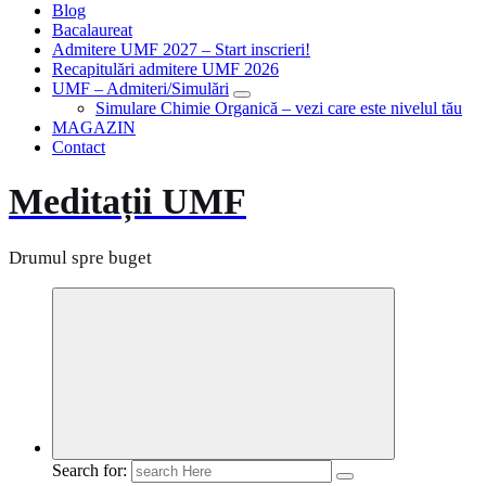
Blog
Bacalaureat
Admitere UMF 2027 – Start inscrieri!
Recapitulări admitere UMF 2026
UMF – Admiteri/Simulări
Simulare Chimie Organică – vezi care este nivelul tău
MAGAZIN
Contact
Meditații UMF
Drumul spre buget
Search for: