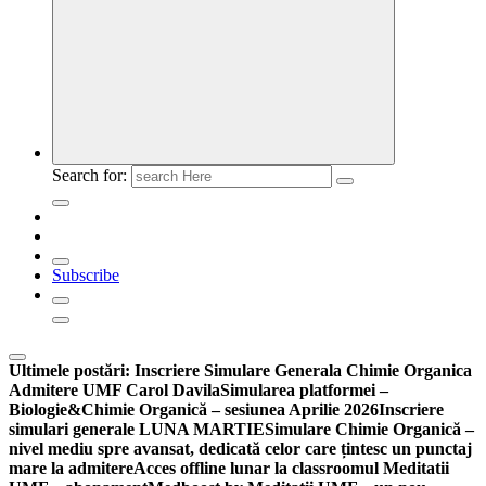
Search for:
Subscribe
Ultimele postări:
Inscriere Simulare Generala Chimie Organica
Admitere UMF Carol Davila
Simularea platformei –
Biologie&Chimie Organică – sesiunea Aprilie 2026
Inscriere
simulari generale LUNA MARTIE
Simulare Chimie Organică –
nivel mediu spre avansat, dedicată celor care țintesc un punctaj
mare la admitere
Acces offline lunar la classroomul Meditatii