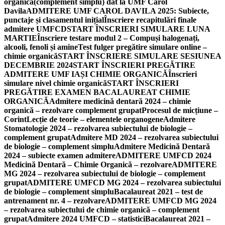
organică(complement simplu) dat la UMF Carol
Davila
ADMITERE UMF CAROL DAVILA 2025: Subiecte,
punctaje și clasamentul inițial
Înscriere recapitulări finale
admitere UMFCD
START ÎNSCRIERI SIMULARE LUNA
MARTIE
Înscriere testare modul 2 – Compuși halogenați,
alcooli, fenoli și amine
Test fulger pregătire simulare online –
chimie organică
START ÎNSCRIERE SIMULARE SESIUNEA
DECEMBRIE 2024
START ÎNSCRIERI PREGĂTIRE
ADMITERE UMF IAȘI CHIMIE ORGANICĂ
Înscrieri
simulare nivel chimie organică
START ÎNSCRIERI
PREGĂTIRE EXAMEN BACALAUREAT CHIMIE
ORGANICĂ
Admitere medicină dentară 2024 – chimie
organică – rezolvare complement grupat
Procesul de micțiune –
Corint
Lecție de teorie – elementele organogene
Admitere
Stomatologie 2024 – rezolvarea subiectului de biologie –
complement grupat
Admitere MD 2024 – rezolvarea subiectului
de biologie – complement simplu
Admitere Medicină Dentară
2024 – subiecte examen admitere
ADMITERE UMFCD 2024
Medicină Dentară – Chimie Organică – rezolvare
ADMITERE
MG 2024 – rezolvarea subiectului de biologie – complement
grupat
ADMITERE UMFCD MG 2024 – rezolvarea subiectului
de biologie – complement simplu
Bacalaureat 2021 – test de
antrenament nr. 4 – rezolvare
ADMITERE UMFCD MG 2024
– rezolvarea subiectului de chimie organică – complement
grupat
Admitere 2024 UMFCD – statistici
Bacalaureat 2021 –