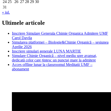
24
25
26
27
28
29
30
31
« iul.
Ultimele articole
Inscriere Simulare Generala Chimie Organica Admitere UMF
Carol Davila
Simularea platformei – Biologie&Chimie Organică – sesiunea
Aprilie 2026
Inscriere simulari generale LUNA MARTIE
Simulare Chimie Organică – nivel mediu spre avansat,
dedicată celor care țintesc un punctaj mare la admitere
Acces offline lunar la classroomul Meditatii UMF –
abonament