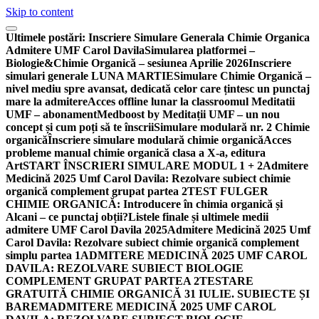
Skip to content
Ultimele postări:
Inscriere Simulare Generala Chimie Organica
Admitere UMF Carol Davila
Simularea platformei –
Biologie&Chimie Organică – sesiunea Aprilie 2026
Inscriere
simulari generale LUNA MARTIE
Simulare Chimie Organică –
nivel mediu spre avansat, dedicată celor care țintesc un punctaj
mare la admitere
Acces offline lunar la classroomul Meditatii
UMF – abonament
Medboost by Meditații UMF – un nou
concept și cum poți să te înscrii
Simulare modulară nr. 2 Chimie
organică
Înscriere simulare modulară chimie organică
Acces
probleme manual chimie organică clasa a X-a, editura
Art
START ÎNSCRIERI SIMULARE MODUL 1 + 2
Admitere
Medicină 2025 Umf Carol Davila: Rezolvare subiect chimie
organică complement grupat partea 2
TEST FULGER
CHIMIE ORGANICĂ: Introducere în chimia organică și
Alcani – ce punctaj obții?
Listele finale și ultimele medii
admitere UMF Carol Davila 2025
Admitere Medicină 2025 Umf
Carol Davila: Rezolvare subiect chimie organică complement
simplu partea 1
ADMITERE MEDICINĂ 2025 UMF CAROL
DAVILA: REZOLVARE SUBIECT BIOLOGIE
COMPLEMENT GRUPAT PARTEA 2
TESTARE
GRATUITĂ CHIMIE ORGANICĂ 31 IULIE. SUBIECTE ȘI
BAREM
ADMITERE MEDICINĂ 2025 UMF CAROL