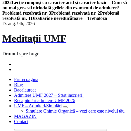
2022
Lecție compuși cu caracter acid și caracter bazic – Cum să
nu mai greșești niciodată grilele din examenul de admitere?
Problemă rezolvată nr. 3
Problemă rezolvată nr. 2
Problemă
rezolvată nr. 1
Dizaharide nereducătoare – Trehaloza
D. aug. 9th, 2026
Meditații UMF
Drumul spre buget
Prima pagină
Blog
Bacalaureat
Admitere UMF 2027 – Start inscrieri!
Recapitulări admitere UMF 2026
UMF – Admiteri/Simulări
Simulare Chimie Organică – vezi care este nivelul tău
MAGAZIN
Contact