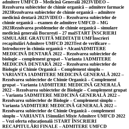
admitere UMFCD – Medicină Generală 2023
VIDEO –
Rezolvarea subiectelor de chimie organică – admitere farmacie
2023
Rezolvarea subiectelor de chimie organică – admitere
medicină dentară 2023
VIDEO – Rezolvarea subiectelor de
chimie organică – examen de admitere UMFCD – MG
2023
Rezolvarea problemelor de chimie organică – simulare
medicină generală București – 27 mai
START ÎNSCRIERI
SIMULARE GRATUITĂ MEDITAȚII UMF
Înscrieri
recapitulări Admitere UMFCD 2023
Test de verificare –
Introducere în chimia organică + Alcani
ADMITERE
MEDICINĂ DENTARĂ 2022 – Rezolvarea subiectelor de
biologie – complement grupat – Varianta 1
ADMITERE
MEDICINĂ DENTARĂ 2022 – Rezolvarea subiectelor de
Biologie și Chimie Organică – Complement simplu –
VARIANTA 1
ADMITERE MEDICINĂ GENERALĂ 2022 –
Rezolvarea subiectelor de Chimie Organică – Complement
grupat – Varianta 1
ADMITERE MEDICINĂ GENERALĂ
2022 – Rezolvarea subiectelor de Biologie – Complement grupat
– Varianta 5
ADMITERE MEDICINĂ GENERALĂ 2022 –
Rezolvarea subiectelor de Biologie – Complement simplu –
Varianta 5
ADMITERE MEDICINĂ GENERALĂ 2022 –
Rezolvarea subiectelor de Chimie Organică – complement
simplu – VARIANTA 1
Simulări Mixte Admitere UMFCD 2022
– Vezi oferta educațională !
START ÎNSCRIERI
RECAPITULĂRI FINALE – ADMITERE UMFCD