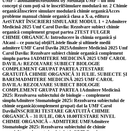
UMF – abonament
Medboost by Meditații UMF – un nou
concept și cum poți să te înscrii
Simulare modulară nr. 2 Chimie
organică
Înscriere simulare modulară chimie organică
Acces
probleme manual chimie organică clasa a X-a, editura
Art
START ÎNSCRIERI SIMULARE MODUL 1 + 2
Admitere
Medicină 2025 Umf Carol Davila: Rezolvare subiect chimie
organică complement grupat partea 2
TEST FULGER
CHIMIE ORGANICĂ: Introducere în chimia organică și
Alcani – ce punctaj obții?
Listele finale și ultimele medii
admitere UMF Carol Davila 2025
Admitere Medicină 2025 Umf
Carol Davila: Rezolvare subiect chimie organică complement
simplu partea 1
ADMITERE MEDICINĂ 2025 UMF CAROL
DAVILA: REZOLVARE SUBIECT BIOLOGIE
COMPLEMENT GRUPAT PARTEA 2
TESTARE
GRATUITĂ CHIMIE ORGANICĂ 31 IULIE. SUBIECTE ȘI
BAREM
ADMITERE MEDICINĂ 2025 UMF CAROL
DAVILA: REZOLVARE SUBIECT BIOLOGIE
COMPLEMENT GRUPAT PARTEA 1
Admitere Medicină
2025: Rezolvarea subiectului de biologie – complement
simplu
Admitere Stomatologie 2025: Rezolvarea subiectului de
chimie organică(complement grupat) dat la UMF Carol
Davila
ÎNSCRIERI TESTARE GRATUITĂ CHIMIE
ORGANICĂ – 31 IULIE, ORA 10.00
TESTARE NIVEL
CHIMIE ORGANICĂ – ADMITERE UMF
Admitere
Stomatologie 2025: Rezolvarea subiectului de chimie