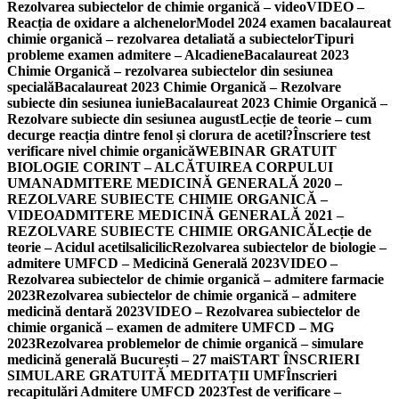
Rezolvarea subiectelor de chimie organică – video
VIDEO –
Reacția de oxidare a alchenelor
Model 2024 examen bacalaureat
chimie organică – rezolvarea detaliată a subiectelor
Tipuri
probleme examen admitere – Alcadiene
Bacalaureat 2023
Chimie Organică – rezolvarea subiectelor din sesiunea
specială
Bacalaureat 2023 Chimie Organică – Rezolvare
subiecte din sesiunea iunie
Bacalaureat 2023 Chimie Organică –
Rezolvare subiecte din sesiunea august
Lecție de teorie – cum
decurge reacția dintre fenol și clorura de acetil?
Înscriere test
verificare nivel chimie organică
WEBINAR GRATUIT
BIOLOGIE CORINT – ALCĂTUIREA CORPULUI
UMAN
ADMITERE MEDICINĂ GENERALĂ 2020 –
REZOLVARE SUBIECTE CHIMIE ORGANICĂ –
VIDEO
ADMITERE MEDICINĂ GENERALĂ 2021 –
REZOLVARE SUBIECTE CHIMIE ORGANICĂ
Lecție de
teorie – Acidul acetilsalicilic
Rezolvarea subiectelor de biologie –
admitere UMFCD – Medicină Generală 2023
VIDEO –
Rezolvarea subiectelor de chimie organică – admitere farmacie
2023
Rezolvarea subiectelor de chimie organică – admitere
medicină dentară 2023
VIDEO – Rezolvarea subiectelor de
chimie organică – examen de admitere UMFCD – MG
2023
Rezolvarea problemelor de chimie organică – simulare
medicină generală București – 27 mai
START ÎNSCRIERI
SIMULARE GRATUITĂ MEDITAȚII UMF
Înscrieri
recapitulări Admitere UMFCD 2023
Test de verificare –