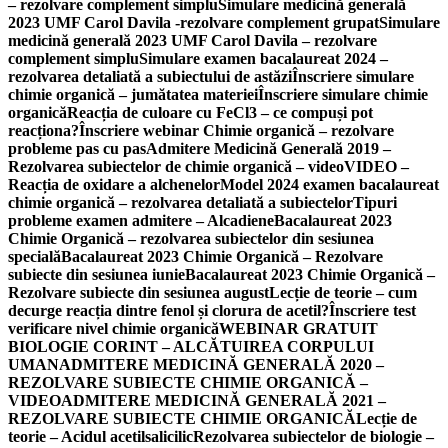
– rezolvare complement simplu
Simulare medicină generală
2023 UMF Carol Davila -rezolvare complement grupat
Simulare
medicină generală 2023 UMF Carol Davila – rezolvare
complement simplu
Simulare examen bacalaureat 2024 –
rezolvarea detaliată a subiectului de astăzi
Înscriere simulare
chimie organică – jumătatea materiei
Înscriere simulare chimie
organică
Reacția de culoare cu FeCl3 – ce compuși pot
reacționa?
Înscriere webinar Chimie organică – rezolvare
probleme pas cu pas
Admitere Medicină Generală 2019 –
Rezolvarea subiectelor de chimie organică – video
VIDEO –
Reacția de oxidare a alchenelor
Model 2024 examen bacalaureat
chimie organică – rezolvarea detaliată a subiectelor
Tipuri
probleme examen admitere – Alcadiene
Bacalaureat 2023
Chimie Organică – rezolvarea subiectelor din sesiunea
specială
Bacalaureat 2023 Chimie Organică – Rezolvare
subiecte din sesiunea iunie
Bacalaureat 2023 Chimie Organică –
Rezolvare subiecte din sesiunea august
Lecție de teorie – cum
decurge reacția dintre fenol și clorura de acetil?
Înscriere test
verificare nivel chimie organică
WEBINAR GRATUIT
BIOLOGIE CORINT – ALCĂTUIREA CORPULUI
UMAN
ADMITERE MEDICINĂ GENERALĂ 2020 –
REZOLVARE SUBIECTE CHIMIE ORGANICĂ –
VIDEO
ADMITERE MEDICINĂ GENERALĂ 2021 –
REZOLVARE SUBIECTE CHIMIE ORGANICĂ
Lecție de
teorie – Acidul acetilsalicilic
Rezolvarea subiectelor de biologie –