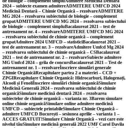
de biologie – complement simplu
Admitere Medicină Dentară
2024 – subiecte examen admitere
ADMITERE UMFCD 2024
Medicină Dentară – Chimie Organică – rezolvare
ADMITERE
MG 2024 – rezolvarea subiectului de biologie – complement
grupat
ADMITERE UMFCD MG 2024 – rezolvarea subiectului
de biologie – complement simplu
Bacalaureat 2021 – test de
antrenament nr. 4 – rezolvare
ADMITERE UMFCD MG 2024
– rezolvarea subiectului de chimie organică – complement
grupat
Admitere 2024 UMFCD – statistici
Bacalaureat 2021 –
test de antrenament nr. 3 – rezolvare
Admitere Umfcd Mg 2024
– rezolvarea subiectului de chimie organică – CS
Bacalaureat
2021 – test de antrenament nr. 2 – rezolvare
Subiecte admitere
MG Umfcd 2024 – grila de concurs
Bacalaureat 2021 – Test de
antrenament nr. 1 – rezolvare
Înscriere simulări generale
Chimie Organică
Recapitulare partea 2 a materiei – CCD +
ZPGI
Recapitulare Chimie Organică: Hidrocarburi, Halogenați,
Alcooli și Fenoli
Înscriere simulări chimie organică
Simulare
Medicină Generală 2024 – rezolvarea subiectului de chimie
organică
Simulare medicină dentară 2024 – rezolvarea
subiectelor de chimie organică – varianta nr. 3
Barem simulare
online chimie organică
Simulare online admitere medicină
UMFCD – subiectele printabile
Simulare Chimie Organică –
admitere UMFCD București – sesiunea aprilie – varianta 1 –
ACCES GRATUIT!
Simulare Chimie Organică – vezi care este
nivelul tău
Simulare medicină generală 2022 UMF Carol Davila