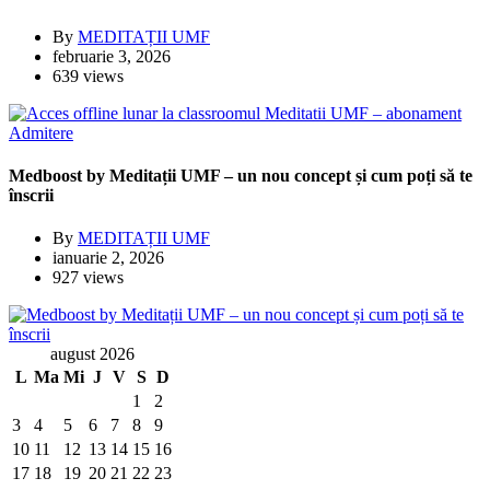
By
MEDITAȚII UMF
februarie 3, 2026
639 views
Admitere
Medboost by Meditații UMF – un nou concept și cum poți să te
înscrii
By
MEDITAȚII UMF
ianuarie 2, 2026
927 views
august 2026
L
Ma
Mi
J
V
S
D
1
2
3
4
5
6
7
8
9
10
11
12
13
14
15
16
17
18
19
20
21
22
23