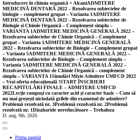
Introducere în chimia organică + Alcani
ADMITERE
MEDICINĂ DENTARĂ 2022 – Rezolvarea subiectelor de
biologie – complement grupat – Varianta 1
ADMITERE
MEDICINĂ DENTARĂ 2022 – Rezolvarea subiectelor de
Biologie și Chimie Organică – Complement simplu –
VARIANTA 1
ADMITERE MEDICINĂ GENERALĂ 2022 –
Rezolvarea subiectelor de Chimie Organică – Complement
grupat – Varianta 1
ADMITERE MEDICINĂ GENERALĂ
2022 – Rezolvarea subiectelor de Biologie – Complement grupat
– Varianta 5
ADMITERE MEDICINĂ GENERALĂ 2022 –
Rezolvarea subiectelor de Biologie – Complement simplu –
Varianta 5
ADMITERE MEDICINĂ GENERALĂ 2022 –
Rezolvarea subiectelor de Chimie Organică – complement
simplu – VARIANTA 1
Simulări Mixte Admitere UMFCD 2022
– Vezi oferta educațională !
START ÎNSCRIERI
RECAPITULĂRI FINALE – ADMITERE UMFCD
2022
Lecție compuși cu caracter acid și caracter bazic – Cum să
nu mai greșești niciodată grilele din examenul de admitere?
Problemă rezolvată nr. 3
Problemă rezolvată nr. 2
Problemă
rezolvată nr. 1
Dizaharide nereducătoare – Trehaloza
D. aug. 9th, 2026
Prima pagină