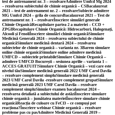
test de antrenament nr. 3 – rezolvare
Admitere Umfcd Mg 2024
– rezolvarea subiectului de chimie organică – CS
Bacalaureat
2021 – test de antrenament nr. 2 – rezolvare
Subiecte admitere
MG Umfcd 2024 – grila de concurs
Bacalaureat 2021 – Test de
antrenament nr. 1 – rezolvare
Înscriere simulări generale
Chimie Organică
Recapitulare partea 2 a materiei – CCD +
ZPGI
Recapitulare Chimie Organică: Hidrocarburi, Halogenați,
Alcooli și Fenoli
Înscriere simulări chimie organică
Simulare
Medicină Generală 2024 – rezolvarea subiectului de chimie
organică
Simulare medicină dentară 2024 – rezolvarea
subiectelor de chimie organică – varianta nr. 3
Barem simulare
online chimie organică
Simulare online admitere medicină
UMFCD – subiectele printabile
Simulare Chimie Organică –
admitere UMFCD București – sesiunea aprilie – varianta 1 –
ACCES GRATUIT!
Simulare Chimie Organică – vezi care este
nivelul tău
Simulare medicină generală 2022 UMF Carol Davila
– rezolvare complement simplu
Simulare medicină generală
2023 UMF Carol Davila -rezolvare complement grupat
Simulare
medicină generală 2023 UMF Carol Davila – rezolvare
complement simplu
Simulare examen bacalaureat 2024 –
rezolvarea detaliată a subiectului de astăzi
Înscriere simulare
chimie organică – jumătatea materiei
Înscriere simulare chimie
organică
Reacția de culoare cu FeCl3 – ce compuși pot
reacționa?
Înscriere webinar Chimie organică – rezolvare
probleme pas cu pas
Admitere Medicină Generală 2019 –