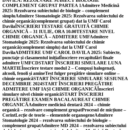
DAVILA: REZOLVARE SUBIECT BIOLOGIE
COMPLEMENT GRUPAT PARTEA 1
Admitere Medicină
2025: Rezolvarea subiectului de biologie – complement
simplu
Admitere Stomatologie 2025: Rezolvarea subiectului de
chimie organică(complement grupat) dat la UMF Carol
Davila
ÎNSCRIERI TESTARE GRATUITĂ CHIMIE
ORGANICĂ – 31 IULIE, ORA 10.00
TESTARE NIVEL
CHIMIE ORGANICĂ – ADMITERE UMF
Admitere
Stomatologie 2025: Rezolvarea subiectului de chimie
organică(complement simplu) dat la UMF Carol
Davila
ADMITERE UMF CAROL DAVILA 2025: Subiecte,
punctaje și clasamentul inițial
Înscriere recapitulări finale
admitere UMFCD
START ÎNSCRIERI SIMULARE LUNA
MARTIE
Înscriere testare modul 2 – Compuși halogenați,
alcooli, fenoli și amine
Test fulger pregătire simulare online –
chimie organică
START ÎNSCRIERE SIMULARE SESIUNEA
DECEMBRIE 2024
START ÎNSCRIERI PREGĂTIRE
ADMITERE UMF IAȘI CHIMIE ORGANICĂ
Înscrieri
simulare nivel chimie organică
START ÎNSCRIERI
PREGĂTIRE EXAMEN BACALAUREAT CHIMIE
ORGANICĂ
Admitere medicină dentară 2024 – chimie
organică – rezolvare complement grupat
Procesul de micțiune –
Corint
Lecție de teorie – elementele organogene
Admitere
Stomatologie 2024 – rezolvarea subiectului de biologie –
complement grupat
Admitere MD 2024 – rezolvarea subiectului